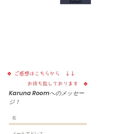
Submit
​お気軽に、何でもお問い合わせ下さい！！
​後ほど、E–mailにてお返事差し上げます。
Karuna room
Email: karensky521
@gmail.com
🍀 ご感想はこちらから ↓↓
お待ち致しております 🍀
Karuna Roomへのメッセー
ジ！